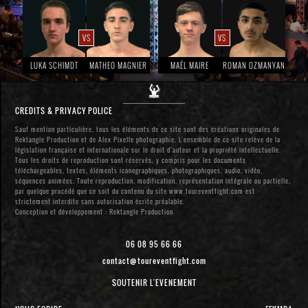
VS
VS
LUKA SCHIMDT
MATHEO MAGNIER
MAËL MAIRE
ROMAN OZMANYAN
CREDITS & PRIVACY POLICE
Sauf mention particulière, tous les éléments de ce site sont des créations originales de
Rektangle Production et de Alex Pixelle photographie. L’ensemble de ce site relève de la
législation française et internationale sur le droit d’auteur et la propriété intellectuelle.
Tous les droits de reproduction sont réservés, y compris pour les documents
téléchargeables, textes, éléments iconographiques, photographiques, audio, vidéo,
séquences animées. Toute reproduction, modification, représentation intégrale ou partielle,
par quelque procédé que ce soit du contenu du site www.toureventfight.com est
strictement interdite sans autorisation écrite préalable.
Conception et développement : Rektangle Production
06 08 95 66 66
contact@toureventfight.com
SOUTENIR L'EVENEMENT