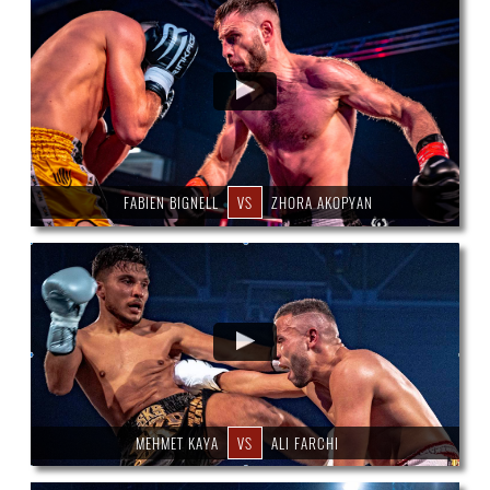
FABIEN BIGNELL
VS
ZHORA AKOPYAN
MEHMET KAYA
VS
ALI FARCHI