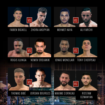
VS
VS
FABIEN BIGNELL
ZHORA AKOPYAN
MEHMET KAYA
ALI FARCHI
VS
VS
ROGIS ILUNGA
NEMOV ERDJANIK
JONAS MONCLAIR
TONY CHERPEAU
VS
VS
THOMAS BIBÉ
JORDAN BOURGES
MAXIME CORNEAU
ROSTAM
OZMANYAN