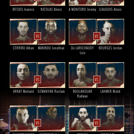
BITSIOS Ioannis
NICOLAS Alexis
A MONTEIRO Jeremy
LEAUGOIS Alexis
VS
VS
CERRIKU Alban
MAKINDU Jonathan
De LARICHAUDY
BOURGES Jordan
Loic
VS
VS
ARKAT Mohand
OZMANYAN Rustam
BOULANOUAR
LAHMER Walid
Radwan
VS
VS