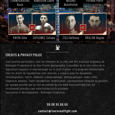
CHAMPDAVOINE
KAMDOUM Gabin
MEDANI
FOFANA Pierre
Kevin
Abdelfetteh
VS
VS
PAYEN Odin
SOYLEMEZ Sofiane
CILLI Anthony
VRILLON Angelo
CREDITS & PRIVACY POLICE
Sauf mention particulière, tous les éléments de ce site sont des créations originales de
Rektangle Production et de Alex Pixelle photographie. L’ensemble de ce site relève de la
législation française et internationale sur le droit d’auteur et la propriété intellectuelle.
Tous les droits de reproduction sont réservés, y compris pour les documents
téléchargeables, textes, éléments iconographiques, photographiques, audio, vidéo,
séquences animées. Toute reproduction, modification, représentation intégrale ou partielle,
par quelque procédé que ce soit du contenu du site www.toureventfight.com est
strictement interdite sans autorisation écrite préalable.
Conception et développement : Rektangle Production
06 08 95 66 66
contact@toureventfight.com