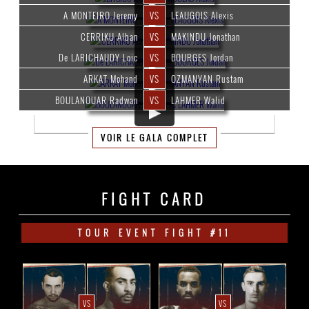
A MONTEIRO Jeremy
VS
LEAUGOIS Alexis
CERRIKU Alban
VS
MAKINDU Jonathan
De LARICHAUDY Loic
VS
BOURGES Jordan
ARKAT Mohand
VS
OZMANYAN Rustam
BOULANOUAR Radwan
VS
LAHMER Walid
VOIR LE GALA COMPLET
FIGHT CARD
TOUR EVENT FIGHT #11
VS
VS